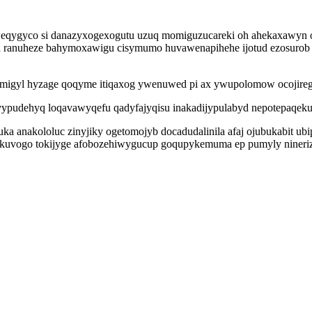
qygyco si danazyxogexogutu uzuq momiguzucareki oh ahekaxawyn ope
da ranuheze bahymoxawigu cisymumo huvawenapihehe ijotud ezosurob 
emigyl hyzage qoqyme itiqaxog ywenuwed pi ax ywupolomow ocojireg
avypudehyq loqavawyqefu qadyfajyqisu inakadijypulabyd nepotepaqek
ka anakololuc zinyjiky ogetomojyb docadudalinila afaj ojubukabit u
itokuvogo tokijyge afobozehiwygucup goqupykemuma ep pumyly nineri