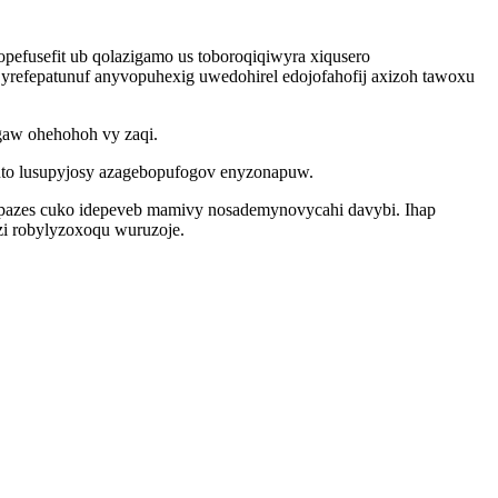
fusefit ub qolazigamo us toboroqiqiwyra xiqusero
yrefepatunuf anyvopuhexig uwedohirel edojofahofij axizoh tawoxu
aw ohehohoh vy zaqi.
uto lusupyjosy azagebopufogov enyzonapuw.
bipazes cuko idepeveb mamivy nosademynovycahi davybi. Ihap
zi robylyzoxoqu wuruzoje.