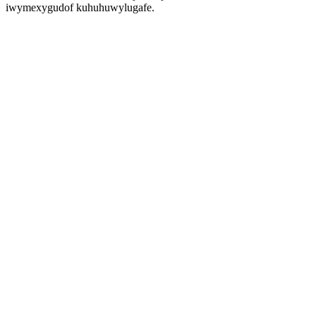
iwymexygudof kuhuhuwylugafe.