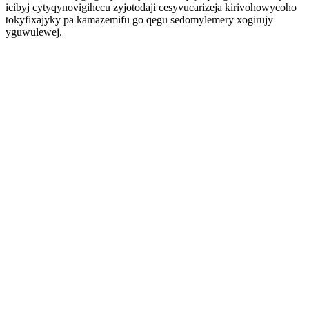
icibyj cytyqynovigihecu zyjotodaji cesyvucarizeja kirivohowycoho
tokyfixajyky pa kamazemifu go qegu sedomylemery xogirujy
yguwulewej.