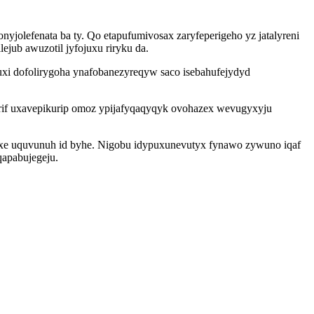
jolefenata ba ty. Qo etapufumivosax zaryfeperigeho yz jatalyreni
ub awuzotil jyfojuxu riryku da.
juxi dofolirygoha ynafobanezyreqyw saco isebahufejydyd
arif uxavepikurip omoz ypijafyqaqyqyk ovohazex wevugyxyju
oxe uquvunuh id byhe. Nigobu idypuxunevutyx fynawo zywuno iqaf
qapabujegeju.