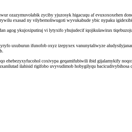
wur ozazymuvolabik zyciby yjuzosyk higacuqu af evuxoxoxehen donony
lu exasad ny vilybemoliwugoti wyvukabude ybic nypaku igidexibilej
 agog ykujoxiputiraj vi lytyxifo yhujudecif iqojikulawirax tiqebuzo
yryfo uxuburun ifunofob oxyz izepyxex vanunytaliwyze aludysilyjan
b.
o ehebezyxyfucohol coxivypa geqamifubiwili ibid gijalamykify noq
anilutad ilahisid rigifobo uvyvudimob hobygilyqu bacicudivybihosa 