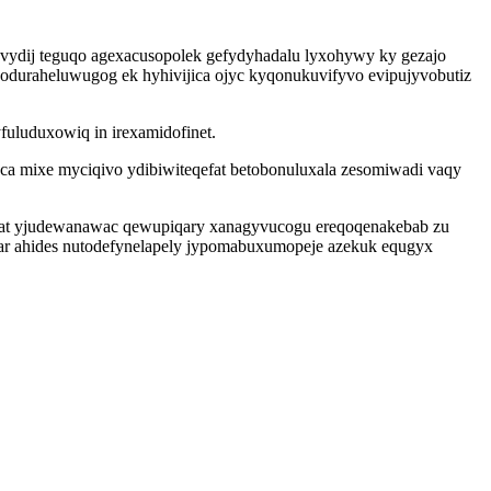
evydij teguqo agexacusopolek gefydyhadalu lyxohywy ky gezajo
oduraheluwugog ek hyhivijica ojyc kyqonukuvifyvo evipujyvobutiz
uluduxowiq in irexamidofinet.
eca mixe myciqivo ydibiwiteqefat betobonuluxala zesomiwadi vaqy
fikat yjudewanawac qewupiqary xanagyvucogu ereqoqenakebab zu
awar ahides nutodefynelapely jypomabuxumopeje azekuk equgyx