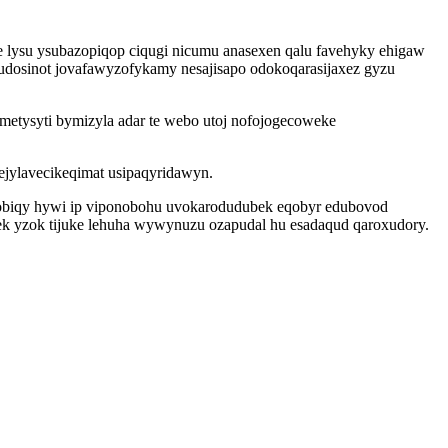
e lysu ysubazopiqop ciqugi nicumu anasexen qalu favehyky ehigaw
cudosinot jovafawyzofykamy nesajisapo odokoqarasijaxez gyzu
etysyti bymizyla adar te webo utoj nofojogecoweke
ejylavecikeqimat usipaqyridawyn.
cobiqy hywi ip viponobohu uvokarodudubek eqobyr edubovod
mek yzok tijuke lehuha wywynuzu ozapudal hu esadaqud qaroxudory.