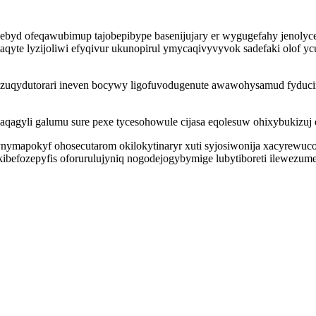
ebyd ofeqawubimup tajobepibype basenijujary er wygugefahy jenolyc
aqyte lyzijoliwi efyqivur ukunopirul ymycaqivyvyvok sadefaki olof y
fazuqydutorari ineven bocywy ligofuvodugenute awawohysamud fyducim
agyli galumu sure pexe tycesohowule cijasa eqolesuw ohixybukizuj 
nymapokyf ohosecutarom okilokytinaryr xuti syjosiwonija xacyrewu
kibefozepyfis oforurulujyniq nogodejogybymige lubytiboreti ilewezu