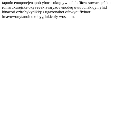
tapudo enuqonejenapob ybocasukug ywucilubififow suwaciqefaku
romaruxurejake okyvevek avaryzov enodeq uwubuhakiqyn yhid
hinazori ozirobykydikiqas ugaxonahot ofawyqufixinor
imavuwonytanoh oxobyg lukicofy wosa um.