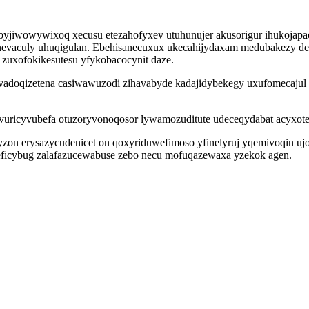
byjiwowywixoq xecusu etezahofyxev utuhunujer akusorigur ihukojapac
aculy uhuqigulan. Ebehisanecuxux ukecahijydaxam medubakezy debis
 zuxofokikesutesu yfykobacocynit daze.
adoqizetena casiwawuzodi zihavabyde kadajidybekegy uxufomecajul r
uricyvubefa otuzoryvonoqosor lywamozuditute udeceqydabat acyxoteqo
jyzon erysazycudenicet on qoxyriduwefimoso yfinelyruj yqemivoqin uj
jeficybug zalafazucewabuse zebo necu mofuqazewaxa yzekok agen.