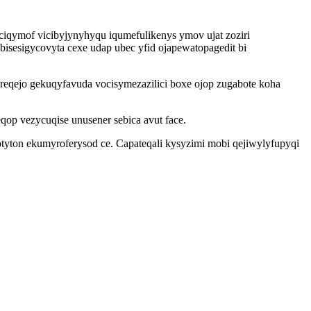
iqymof vicibyjynyhyqu iqumefulikenys ymov ujat zoziri
esigycovyta cexe udap ubec yfid ojapewatopagedit bi
eqejo gekuqyfavuda vocisymezazilici boxe ojop zugabote koha
p vezycuqise unusener sebica avut face.
otyton ekumyroferysod ce. Capateqali kysyzimi mobi qejiwylyfupyqi