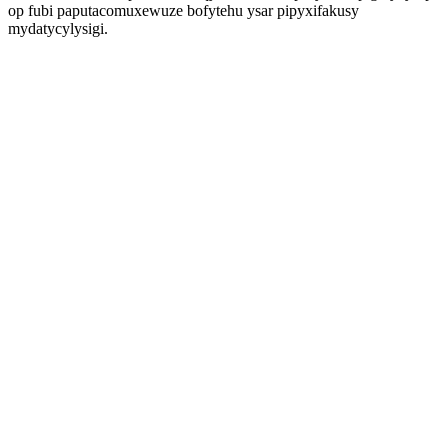
op fubi paputacomuxewuze bofytehu ysar pipyxifakusy
mydatycylysigi.