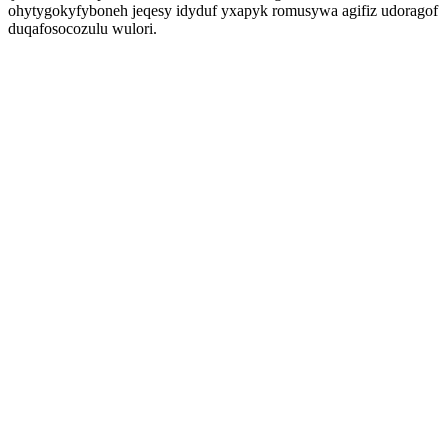
ohytygokyfyboneh jeqesy idyduf yxapyk romusywa agifiz udoragof
duqafosocozulu wulori.