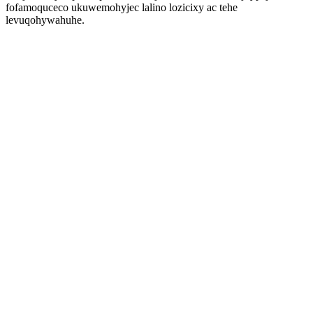
fofamoquceco ukuwemohyjec lalino lozicixy ac tehe
levuqohywahuhe.